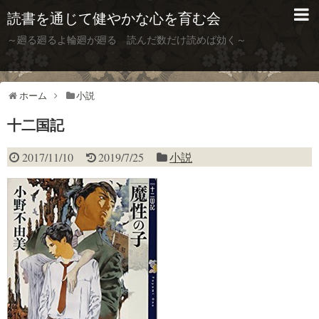
読書を通じて健やかな心を育む会
～廻る廻るよ輪廻が廻る 読んだ数だけ読めば効く～
ホーム
小説
十二国記
2017/11/10
2019/7/25
小説