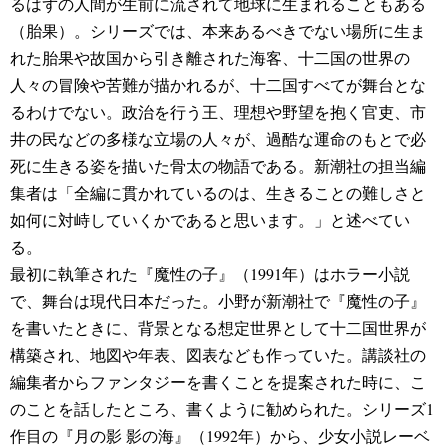
るはずの人間が生前に流されて地球に生まれることもある
（胎果）。シリーズでは、本来あるべきでない場所に生ま
れた胎果や故国から引き離された海客、十二国の世界の
人々の冒険や苦難が描かれるが、十二国すべてが舞台とな
るわけでない。政治を行う王、理想や野望を抱く官吏、市
井の民などの多様な立場の人々が、過酷な運命のもとで必
死に生きる姿を描いた骨太の物語である。新潮社の担当編
集者は「全編に貫かれているのは、生きることの難しさと
如何に対峙していくかであると思います。」と述べてい
る。
最初に執筆された『魔性の子』（1991年）はホラー小説
で、舞台は現代日本だった。小野が新潮社で『魔性の子』
を書いたときに、背景となる想定世界として十二国世界が
構築され、地図や年表、図表なども作っていた。講談社の
編集者からファンタジーを書くことを提案された時に、こ
のことを話したところ、書くように勧められた。シリーズ1
作目の『月の影 影の海』（1992年）から、少女小説レーベ