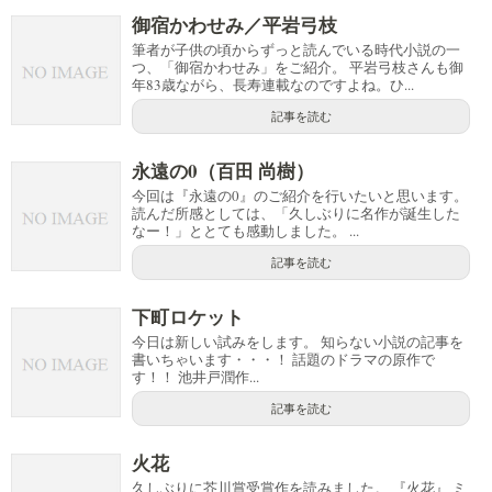
御宿かわせみ／平岩弓枝
筆者が子供の頃からずっと読んでいる時代小説の一
つ、「御宿かわせみ」をご紹介。 平岩弓枝さんも御
年83歳ながら、長寿連載なのですよね。ひ...
記事を読む
永遠の0（百田 尚樹）
今回は『永遠の0』のご紹介を行いたいと思います。
読んだ所感としては、「久しぶりに名作が誕生した
なー！」ととても感動しました。 ...
記事を読む
下町ロケット
今日は新しい試みをします。 知らない小説の記事を
書いちゃいます・・・！ 話題のドラマの原作で
す！！ 池井戸潤作...
記事を読む
火花
久しぶりに芥川賞受賞作を読みました。 『火花』 ミ