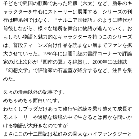
子どもで延国の麒麟であった延麒（六太）など、胎果のキ
ャラクターを中心にストーリーは展開する。シリーズの刊
行は時系列ではなく、『ナルニア国物語』のように時代が
前後しながら、様々な場所を舞台に物語が進んでいく。お
もしろい物語と魅力的なキャラクターを持つこのシリーズ
は、普段ティーンズ向け作品を読まない層までファンを拡
大させていった。1996年には週刊誌の書評コーナーで評論
家の北上次郎が『図南の翼』を絶賛し、2000年には雑誌
『幻想文学』で評論家の石堂藍が紹介するなど、注目を集
めた。
久々の漫画以外の記事です。
めちゃめちゃ面白いです。
わたくしブッダだけあって修行や試練を乗り越えて成長す
るストーリーや過酷な環境の中で生きるとは何かを問いか
ける物語が大好きなのですが
まさにこの十二国記は私好みの骨太なハイファンタジーと