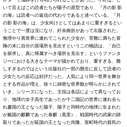
いて言えばこの読者たちが陽子の原型であり、『月の影 影
の海』は読者への返信の代わりであると述べている。『月
の影 影の海』は、少女向けとしてはあまりに重すぎるとい
うことで一度は没になり、紆余曲折があって出版された。
無理やり異世界に連れてこられた少女が、苦難に満ちた冒
険の末に自分の居場所を見出すというこの物語は、「自己
を探求し、真に帰属すべき場所を見出す」というファンタ
ジーにおける大きなテーマが描かれており、重すぎる、難
しすぎるのではという出版社の一部の懸念に反して読者の
少女たちの反応は好評だった。人気により同一世界を舞台
とする作品が増え、徐々に綿密な世界観が明らかにされて
いき、シリーズになった。主役は各話によって異なってお
り、地球の女子高生であったが十二国記の世界に連れ去ら
れ慶国の王となった陽子、陽子と同時代の地球に生まれた
が戴国の麒麟であった泰麒（蒿里）、戦国時代の武家の跡
取りであったが延国の王となった尚隆、室町時代の貧民の