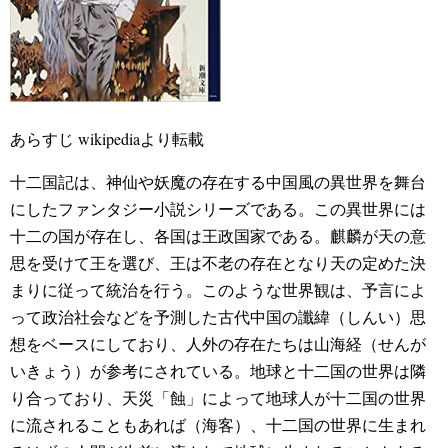
あらすじ wikipediaより転載
十二国記は、神仙や妖魔の存在する中国風の異世界を舞台
にしたファンタジー小説シリーズである。この異世界には
十二の国が存在し、各国は王政国家である。麒麟が天の意
思を受けて王を選び、王は不老の存在となり天の定めた決
まりに従って統治を行う。このような世界観は、予言によ
って政治社会などを予測した古代中国の讖緯（しんい）思
想をベースにしており、人外の存在たちは山海経（せんが
いきょう）が参考にされている。地球と十二国の世界は隣
り合っており、天災「蝕」によって地球人が十二国の世界
に流されることもあれば（海客）、十二国の世界に生まれ