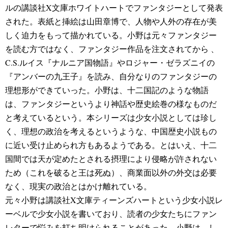
ルの講談社X文庫ホワイトハートでファンタジーとして発表
された。表紙と挿絵は山田章博で、人物や人外の存在が美
しく迫力をもって描かれている。小野は元々ファンタジー
を読む方ではなく、ファンタジー作品を注文されてから 、
C.S.ルイス『ナルニア国物語』やロジャー・ゼラズニイの
『アンバーの九王子』を読み、自分なりのファンタジーの
理想形ができていった。小野は、十二国記のような物語
は、ファンタジーというより神話や歴史絵巻の様なものだ
と考えているという。本シリーズは少女小説としては珍し
く、理想の政治を考えるというような、中国歴史小説もの
に近い受け止められ方もあるようである。とはいえ、十二
国間では天が定めたとされる摂理により侵略が許されない
ため（これを破ると王は死ぬ）、商業面以外の外交は必要
なく、現実の政治とはかけ離れている。
元々小野は講談社X文庫ティーンズハートという少女小説レ
ーベルで少女小説を書いており、読者の少女たちにファン
レターで悩みを打ち明けられることがあった。小野は、し