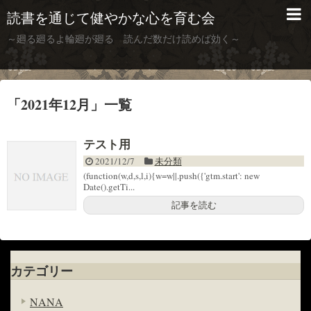
読書を通じて健やかな心を育む会
～廻る廻るよ輪廻が廻る 読んだ数だけ読めば効く～
「
2021年12月
」
一覧
テスト用
2021/12/7
未分類
(function(w,d,s,l,i){w=w||.push({'gtm.start': new
Date().getTi...
記事を読む
カテゴリー
NANA