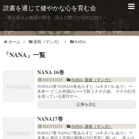
読書を通じて健やかな心を育む会
～廻る廻るよ輪廻が廻る 読んだ数だけ読めば効く～
ホーム
漫画（マンガ）
NANA
「
NANA
」
一覧
NANA 16巻
2015/12/22
NANA
,
漫画（マンガ）
NANA16巻 NANA16巻あらすじ（※ネタバレあり） ー
未来ー どこか外国のバーで歌うナナの姿。 ナナの行方
を追っている週刊サー...
記事を読む
NANA17巻
2015/12/11
NANA
,
漫画（マンガ）
NANA17巻 NANA17巻あらすじ（※ネタバレあり） ー
未来ー 差出人不明の郵便が707号室に届いた。 奈々は