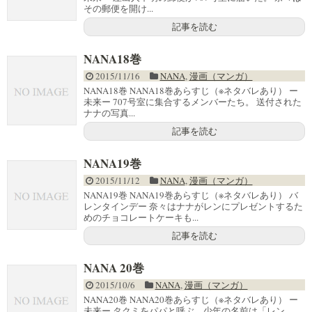
その郵便を開け...
記事を読む
NANA18巻
2015/11/16
NANA
,
漫画（マンガ）
NANA18巻 NANA18巻あらすじ（※ネタバレあり） ー
未来ー 707号室に集合するメンバーたち。 送付された
ナナの写真...
記事を読む
NANA19巻
2015/11/12
NANA
,
漫画（マンガ）
NANA19巻 NANA19巻あらすじ（※ネタバレあり） バ
レンタインデー 奈々はナナがレンにプレゼントするた
めのチョコレートケーキも...
記事を読む
NANA 20巻
2015/10/6
NANA
,
漫画（マンガ）
NANA20巻 NANA20巻あらすじ（※ネタバレあり） ー
未来ー タクミをパパと呼ぶ、少年の名前は「レン