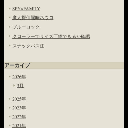
SPY×FAMILY
魔人探偵脳噛ネウロ
ブルーロック
クローラーでサイズ圧縮できるか確認
スナックバス江
アーカイブ
2026年
3月
2025年
2023年
2022年
2021年