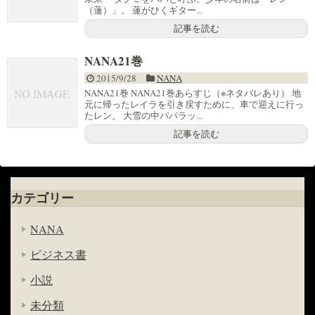
（蓮）」。 蓮がひくギター...
記事を読む
NANA21巻
2015/9/28
NANA
NANA21巻 NANA21巻あらすじ（※ネタバレあり） 地
元に帰ったレイラを引き戻すために、車で迎えに行っ
たレン。 大雪の中パパラッ...
記事を読む
カテゴリー
NANA
ビジネス書
小説
未分類