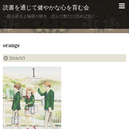
読書を通じて健やかな心を育む会
～廻る廻るよ輪廻が廻る 読んだ数だけ読めば効く～
orange
2016/3/3