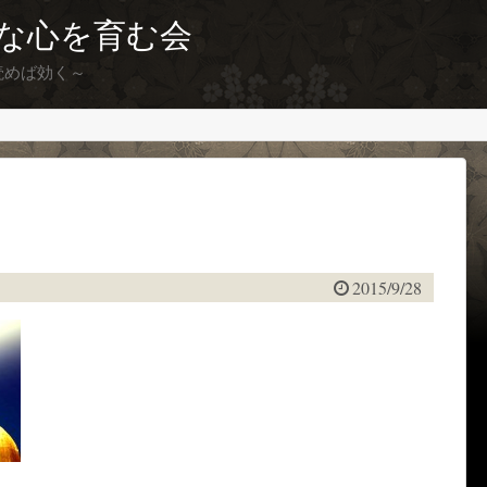
な心を育む会
読めば効く～
2015/9/28