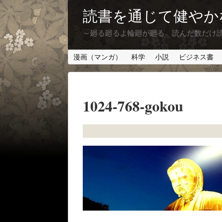
読書を通じて健やか
～廻る廻るよ輪廻が廻る 読んだ数だけ
漫画（マンガ）
科学
小説
ビジネス書
1024-768-gokou