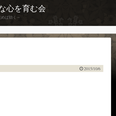
な心を育む会
読めば効く～
2015/10/6