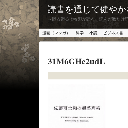
読書を通じて健やか
～廻る廻るよ輪廻が廻る 読んだ数だけ
漫画（マンガ）
科学
小説
ビジネス書
31M6GHe2udL