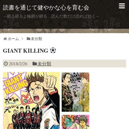
読書を通じて健やかな心を育む会
～廻る廻るよ輪廻が廻る 読んだ数だけ読めば効く～
ホーム
未分類
GIANT KILLING
2018/2/26
未分類