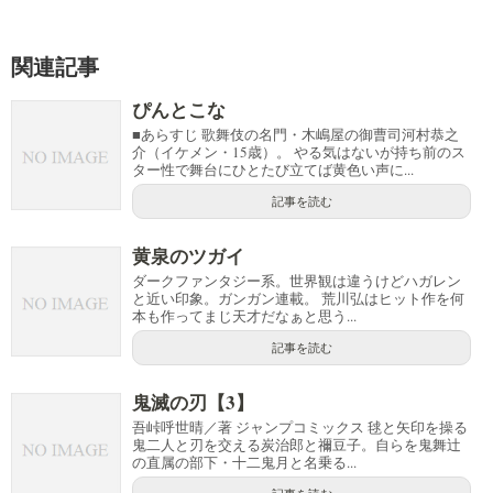
関連記事
ぴんとこな
■あらすじ 歌舞伎の名門・木嶋屋の御曹司河村恭之
介（イケメン・15歳）。 やる気はないが持ち前のス
ター性で舞台にひとたび立てば黄色い声に...
記事を読む
黄泉のツガイ
ダークファンタジー系。世界観は違うけどハガレン
と近い印象。ガンガン連載。 荒川弘はヒット作を何
本も作ってまじ天才だなぁと思う...
記事を読む
鬼滅の刃【3】
吾峠呼世晴／著 ジャンプコミックス 毬と矢印を操る
鬼二人と刃を交える炭治郎と禰豆子。自らを鬼舞辻
の直属の部下・十二鬼月と名乗る...