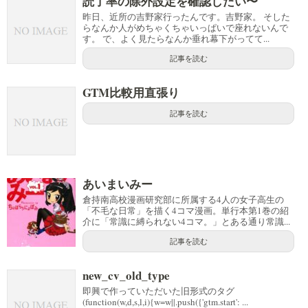
読了率の除外設定を確認したい〜
昨日、近所の吉野家行ったんです。吉野家。 そした
らなんか人がめちゃくちゃいっぱいで座れないんで
す。 で、よく見たらなんか垂れ幕下がってて...
記事を読む
GTM比較用直張り
記事を読む
あいまいみー
倉持南高校漫画研究部に所属する4人の女子高生の
「不毛な日常」を描く4コマ漫画。単行本第1巻の紹
介に「常識に縛られない4コマ。」とある通り常識...
記事を読む
new_cv_old_type
即興で作っていただいた旧形式のタグ
(function(w,d,s,l,i){w=w||.push({'gtm.start': ...