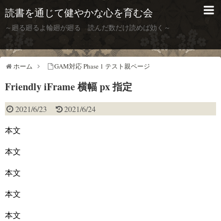
読書を通じて健やかな心を育む会
～廻る廻るよ輪廻が廻る 読んだ数だけ読めば効く～
ホーム
GAM対応 Phase 1 テスト親ページ
Friendly iFrame 横幅 px 指定
2021/6/23
2021/6/24
本文
本文
本文
本文
本文