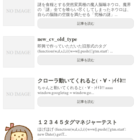
謎を食糧とする突然変異種の魔人脳噛ネウロ。魔界
の「謎」全てを喰らい尽くしてしまったネウロは、
自らの脳髄の空腹を満たせる「究極の謎」...
記事を読む
new_cv_old_type
即興で作っていただいた旧形式のタグ
(function(w,d,s,l,i){w=w||.push({'gtm.start': ...
記事を読む
クローラ動いてくれると(・∀・)ｲｲﾈ!!
ちゃんと動いてくれると(・∀・)ｲｲﾈ!! aaaa
window.googletag = window.go...
記事を読む
１２３４５タグマネジャーテスト
ほげほげ (function(w,d,s,l,i){w=w||.push({'gtm.start':
new Date().getT...