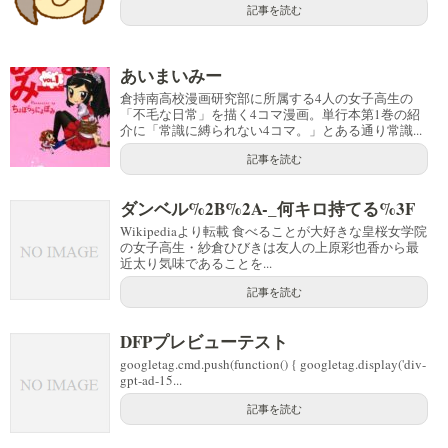
記事を読む
あいまいみー
倉持南高校漫画研究部に所属する4人の女子高生の
「不毛な日常」を描く4コマ漫画。単行本第1巻の紹
介に「常識に縛られない4コマ。」とある通り常識...
記事を読む
ダンベル%2B%2A-_何キロ持てる%3F
Wikipediaより転載 食べることが大好きな皇桜女学院
の女子高生・紗倉ひびきは友人の上原彩也香から最
近太り気味であることを...
記事を読む
DFPプレビューテスト
googletag.cmd.push(function() { googletag.display('div-
gpt-ad-15...
記事を読む