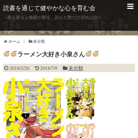
読書を通じて健やかな心を育む会
～廻る廻るよ輪廻が廻る 読んだ数だけ読めば効く～
ホーム
未分類
ラーメン大好き小泉さん
2018/2/20
2018/7/9
未分類