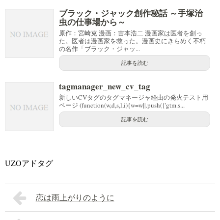
ブラック・ジャック創作秘話 ～手塚治
虫の仕事場から～
原作：宮崎克 漫画：吉本浩二 漫画家は医者を創っ
た。医者は漫画家を救った。漫画史にきらめく不朽
の名作「ブラック・ジャッ...
記事を読む
tagmanager_new_cv_tag
新しいCVタグのタグマネージャ経由の発火テスト用
ページ (function(w,d,s,l,i){w=w||.push({'gtm.s...
記事を読む
UZOアドタグ
恋は雨上がりのように