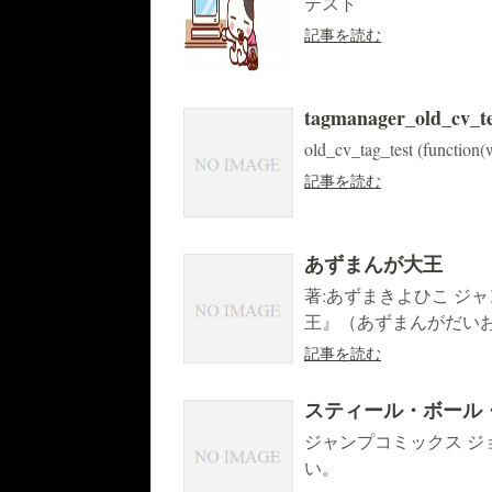
テスト
記事を読む
tagmanager_old_cv_te
old_cv_tag_test (function(w
記事を読む
あずまんが大王
著:あずまきよひこ ジ
王』（あずまんがだいおう
記事を読む
スティール・ボール
ジャンプコミックス ジ
い。