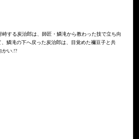
対峙する炭治郎は、師匠・鱗滝から教わった技で立ち向
そして、鱗滝の下へ戻った炭治郎は、目覚めた禰豆子と共
い.!?