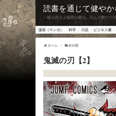
読書を通じて健やか
～廻る廻るよ輪廻が廻る 読んだ数だけ
漫画（マンガ）
科学
小説
ビジネス書
ホーム
未分類
鬼滅の刃【2】