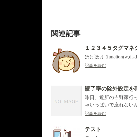
関連記事
１２３４５タグマネ
ほげほげ (function(w,d,s,l,i)
記事を読む
読了率の除外設定を
昨日、近所の吉野家行
ゃいっぱいで座れないん
記事を読む
テスト