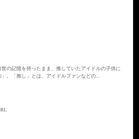
前世の記憶を持ったまま、推していたアイドルの子供に
」。「推し」とは、アイドルファンなどの...
RL