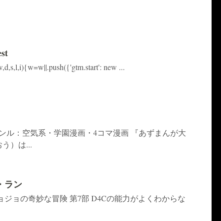
st
,d,s,l,i){w=w||.push({'gtm.start': new ...
ャンル：空気系・学園漫画・4コマ漫画 『あずまんが大
）は...
・ラン
ョジョの奇妙な冒険 第7部 D4Cの能力がよくわからな