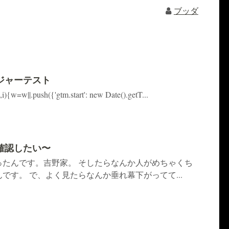
ブッダ
ジャーテスト
{w=w||.push({'gtm.start': new Date().getT...
確認したい〜
ったんです。吉野家。 そしたらなんか人がめちゃくち
です。 で、よく見たらなんか垂れ幕下がってて...