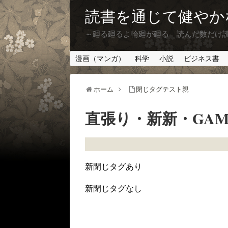
読書を通じて健やか
～廻る廻るよ輪廻が廻る 読んだ数だけ
漫画（マンガ）
科学
小説
ビジネス書
ホーム
閉じタグテスト親
直張り・新新・GA
新閉じタグあり
新閉じタグなし