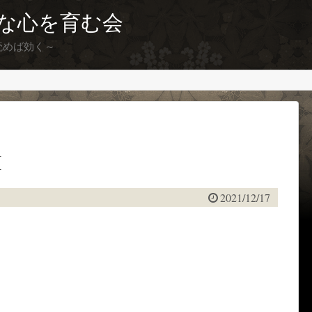
な心を育む会
読めば効く～
M
2021/12/17