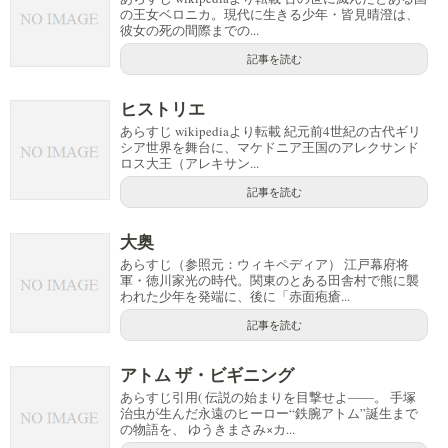
の王女ベロニカ。現代に生きる少年・皆見晴澄は、
彼女の死の間際までの...
記事を読む
ヒストリエ
あらすじ wikipediaより転載 紀元前4世紀の古代ギリ
シア世界を舞台に、マケドニア王国のアレクサンド
ロス大王（アレキサン...
記事を読む
大奥
あらすじ（参照元：ウィキペディア） 江戸幕府将
軍・徳川家光の時代。関東のとある田舎村で熊に襲
われた少年を発端に、後に「赤面疱瘡...
記事を読む
アトム ザ・ビギニング
あらすじ引用( 伝説の始まりを目撃せよ――。 手塚
治虫が生んだ永遠のヒーロー“鉄腕アトム”誕生まで
の物語を、 ゆうきまさみ×カ...