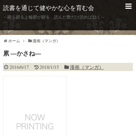
読書を通じて健やかな心を育む会
～廻る廻るよ輪廻が廻る 読んだ数だけ読めば効く～
ホーム
漫画（マンガ）
累 —かさね—
2016/6/17
2018/1/15
漫画（マンガ）