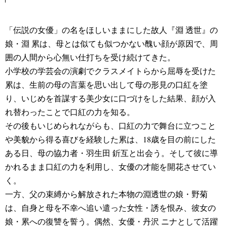
「伝説の女優」の名をほしいままにした故人『淵 透世』の
娘・淵 累は、母とは似ても似つかない醜い顔が原因で、周
囲の人間から心無い仕打ちを受け続けてきた。
小学校の学芸会の演劇でクラスメイトらから屈辱を受けた
累は、生前の母の言葉を思い出して母の形見の口紅を塗
り、いじめを首謀する美少女に口づけをした結果、顔が入
れ替わったことで口紅の力を知る。
その後もいじめられながらも、口紅の力で舞台に立つこと
や美貌から得る喜びを経験した累は、18歳を目の前にした
ある日、母の協力者・羽生田 釿互と出会う。そして彼に導
かれるまま口紅の力を利用し、女優の才能を開花させてい
く。
一方、父の束縛から解放された本物の淵透世の娘・野菊
は、自身と母を不幸へ追い遣った女性・誘を恨み、彼女の
娘・累への復讐を誓う。偶然、女優・丹沢 ニナとして活躍