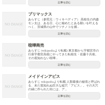
記事を読む
プリマックス
あらすじ（参照元：ウィキペディア） 高校生の内森
モン太は、ある日、心に秘めたとある願いを叶える
べく、茨城県の山中でツチノコを捕...
記事を読む
喧嘩商売
あらすじ (wikipediaより転載) 東京都から宇都宮市の
行座宇都宮高校にやってきた転校生・佐藤十兵衛。
その底知れない喧嘩...
記事を読む
メイドインアビス
あらすじ wikipediaより転載 人類最後の秘境と呼ばれ
る、未だ底知れぬ巨大な縦穴「アビス」。その大穴
の縁に作られた街には、ア...
記事を読む