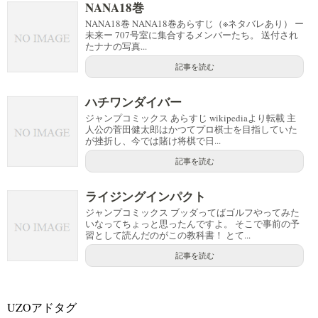
NANA18巻
NANA18巻 NANA18巻あらすじ（※ネタバレあり） ー
未来ー 707号室に集合するメンバーたち。 送付され
たナナの写真...
記事を読む
ハチワンダイバー
ジャンプコミックス あらすじ wikipediaより転載 主
人公の菅田健太郎はかつてプロ棋士を目指していた
が挫折し、今では賭け将棋で日...
記事を読む
ライジングインパクト
ジャンプコミックス ブッダってばゴルフやってみた
いなってちょっと思ったんですよ。 そこで事前の予
習として読んだのがこの教科書！ とて...
記事を読む
UZOアドタグ