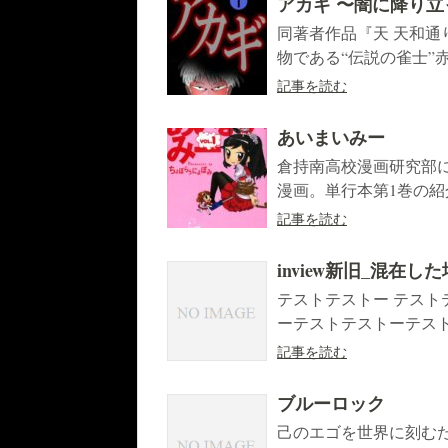
アカギ 〜闇に降り
同著者作品『天 天和
物である“伝説の雀士”
記事を読む
あいまいみー
倉持南高校漫画研究部
漫画。単行本第1巻の紹
記事を読む
inview新旧_混在し
テストテストー テス
ーテストテストーテストテ
記事を読む
ブルーロック
己のエゴを世界に刻む