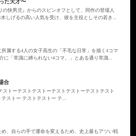
立った天才〜
通りの快男児』からのスピンオフとして、同作の登場人
赤木しげるの高い人気を受け、彼を主役としその若き...
に所属する4人の女子高生の「不毛な日常」を描く4コマ
介に「常識に縛られない4コマ。」とある通り常識...
た場合
トテストーテストテストーテストテストーテストテスト
ストー テストテストー テ...
ため、自らの手で運命を変えるため、史上最もアツい戦