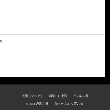
!!
漫画（マンガ）
科学
小説
ビジネス書
© 2015
読書を通じて健やかな心を育む会
.