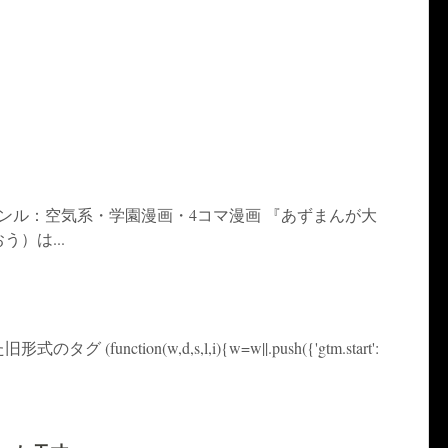
ャンル：空気系・学園漫画・4コマ漫画 『あずまんが大
）は...
function(w,d,s,l,i){w=w||.push({'gtm.start':