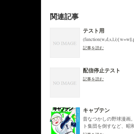
関連記事
テスト用
(function(w,d,s,l,i){w=w||.
記事を読む
配信停止テスト
記事を読む
キャプテン
昔なつかしの野球漫画
ト集団を倒すなど、昭和