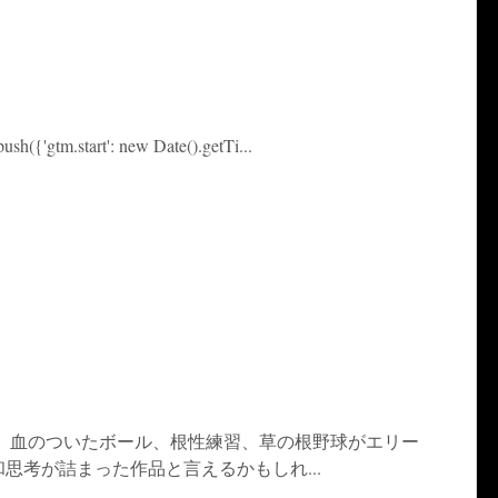
push({'gtm.start': new Date().getTi...
。 血のついたボール、根性練習、草の根野球がエリー
思考が詰まった作品と言えるかもしれ...