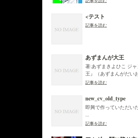
記事を読む
<テスト
記事を読む
あずまんが大王
著:あずまきよひこ ジ
王』（あずまんがだいおう
記事を読む
new_cv_old_type
即興で作っていただいた旧形式のタグ (
...
記事を読む