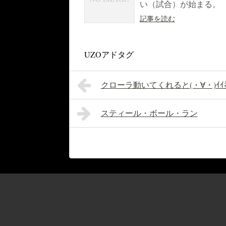
い（試合）が始まる。
記事を読む
UZOアドタグ
クローラ動いてくれると(・∀・)ｲｲﾈ
スティール・ボール・ラン