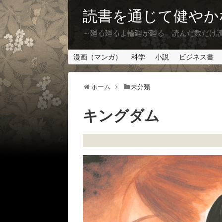
読書を通じて健やか
～廻る廻るよ輪廻が廻る 読んだ数だけ
漫画（マンガ）
科学
小説
ビジネス書
ホーム
未分類
キングダム