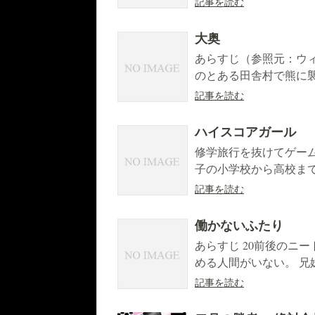
記事を読む
大奥
あらすじ（参照元：ウ
のとある田舎村で熊に襲
記事を読む
ハイスコアガール
修学旅行を抜けてゲー
子の小学校から高校まで
記事を読む
働かないふたり
あらすじ 20前後のニ
める人間がいない。 兄妹
記事を読む