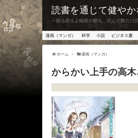
読書を通じて健やか
～廻る廻るよ輪廻が廻る 読んだ数だけ
漫画（マンガ）
科学
小説
ビジネス書
ホーム
漫画（マンガ）
からかい上手の高木