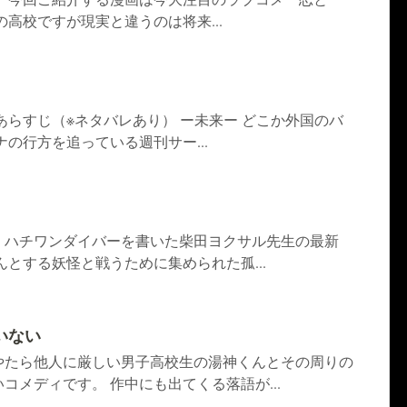
の高校ですが現実と違うのは将来...
16巻あらすじ（※ネタバレあり） ー未来ー どこか外国のバ
ナの行方を追っている週刊サー...
、ハチワンダイバーを書いた柴田ヨクサル先生の最新
んとする妖怪と戦うために集められた孤...
いない
やたら他人に厳しい男子高校生の湯神くんとその周りの
コメディです。 作中にも出てくる落語が...