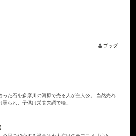
ブッダ
拾った石を多摩川の河原で売る人が主人公。 当然売れ
は罵られ、子供は栄養失調で喘...
）
。 今回ご紹介する漫画は今大注目のラブコメ『恋と