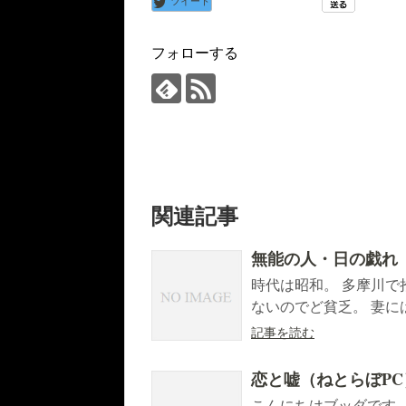
ツイート
フォローする
関連記事
無能の人・日の戯れ
時代は昭和。 多摩川で
ないのでど貧乏。 妻に
記事を読む
恋と嘘（ねとらぼPC
こんにちはブッダです