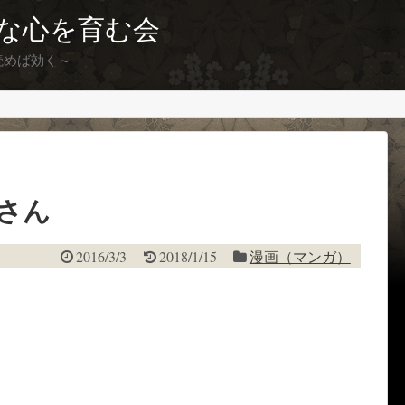
な心を育む会
読めば効く～
さん
2016/3/3
2018/1/15
漫画（マンガ）