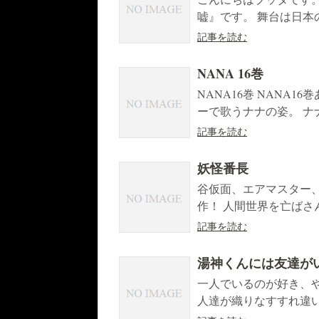
嘘』です。 舞台は日本
記事を読む
NANA 16巻
NANA16巻 NANA
ーで歌うナナの姿。 ナ
記事を読む
妖怪番長
谷仮面、エアマスター
作！ 人間世界を亡ばさ
記事を読む
湯神くんには友達が
一人でいるのが好き、
人達が織りなすすれ違い