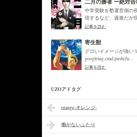
二月の勝者 ー絶対
中学受験を塾運営側の
現するなど、過激だが現
記事を読む
寄生獣
グロいイメージが強い
googletag.cmd.push(fu...
記事を読む
UZOアドタグ
orange-オレンジ-
働かないふたり